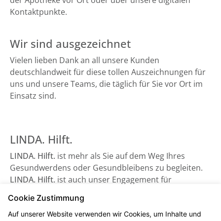
der Apotheke vor Ort oder über unsere digitalen
Kontaktpunkte.
Wir sind ausgezeichnet
Vielen lieben Dank an all unsere Kunden
deutschlandweit für diese tollen Auszeichnungen für
uns und unsere Teams, die täglich für Sie vor Ort im
Einsatz sind.
LINDA. Hilft.
LINDA. Hilft.
ist mehr als Sie auf dem Weg Ihres
Gesundwerdens oder Gesundbleibens zu begleiten.
LINDA. Hilft.
ist auch unser Engagement für
Gesundheitsorganisationen, die auf Unterstützung
Cookie Zustimmung
angewiesen sind - sowie beispielsweise der
Auf unserer Website verwenden wir Cookies, um Inhalte und
Bundesverband Kinderhospiz e. V. Schauen Sie gerne