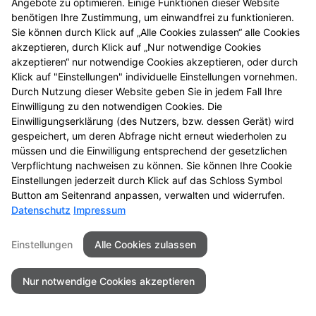
Angebote zu optimieren. Einige Funktionen dieser Website
Wenn Sie uns per Kontaktformular oder per
benötigen Ihre Zustimmung, um einwandfrei zu funktionieren.
Sie können durch Klick auf „Alle Cookies zulassen“ alle Cookies
Vorbestellungsformular Anfragen zukommen lassen,
akzeptieren, durch Klick auf „Nur notwendige Cookies
werden Ihre Angaben aus dem Formular inklusive der
akzeptieren“ nur notwendige Cookies akzeptieren, oder durch
von Ihnen dort angegebenen Kontaktdaten zwecks
Klick auf "Einstellungen" individuelle Einstellungen vornehmen.
Bearbeitung der Anfragen/Vorbestellung für den Fall
Durch Nutzung dieser Website geben Sie in jedem Fall Ihre
von Anschlussfragen bei uns gespeichert. Diese
Einwilligung zu den notwendigen Cookies. Die
Daten geben wir nicht ohne Ihre Einwilligung weiter.
Einwilligungserklärung (des Nutzers, bzw. dessen Gerät) wird
gespeichert, um deren Abfrage nicht erneut wiederholen zu
Einsatz von Buchstaben-CAPTCHA „captcha-image“
müssen und die Einwilligung entsprechend der gesetzlichen
Zum Schutz Ihrer Anfragen/Vorbestellungen über das
Verpflichtung nachweisen zu können. Sie können Ihre Cookie
Einstellungen jederzeit durch Klick auf das Schloss Symbol
Internetformular verwenden wir den Dienst
Button am Seitenrand anpassen, verwalten und widerrufen.
Buchstaben-CAPTCHA des Unternehmens BCF GmbH
Datenschutz
Impressum
(
https://www.b-cf.de/
). Die Abfrage dient der
Unterscheidung, ob die Eingabe durch einen
Einstellungen
Alle Cookies zulassen
Menschen oder missbräuchlich durch automatisierte,
maschinelle Verarbeitung (Bots) erfolgt. Das CAPTCHA
Nur notwendige Cookies akzeptieren
verwendet keine Cookies.
Cookie Zustimmung