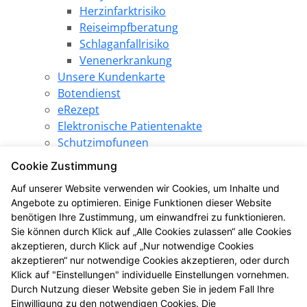
Herzinfarktrisiko
Reiseimpfberatung
Schlaganfallrisiko
Venenerkrankung
Unsere Kundenkarte
Botendienst
eRezept
Elektronische Patientenakte
Schutzimpfungen
Pharmazeutische Dienstleistungen
Cookie Zustimmung
Angebote
Auf unserer Website verwenden wir Cookies, um Inhalte und
SPARezept
Angebote zu optimieren. Einige Funktionen dieser Website
Produkt des Monats
benötigen Ihre Zustimmung, um einwandfrei zu funktionieren.
LINDA Gewinnspiel
Sie können durch Klick auf „Alle Cookies zulassen“ alle Cookies
LINDA Aktion
akzeptieren, durch Klick auf „Nur notwendige Cookies
Die LINDA Eigenmarke
akzeptieren“ nur notwendige Cookies akzeptieren, oder durch
Gesundheitsthemen
Klick auf "Einstellungen" individuelle Einstellungen vornehmen.
Durch Nutzung dieser Website geben Sie in jedem Fall Ihre
LINDA Coupons
Einwilligung zu den notwendigen Cookies. Die